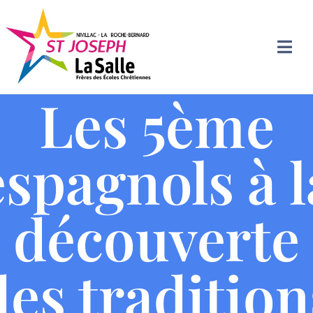
Les 5ème
espagnols à l
découverte
des tradition