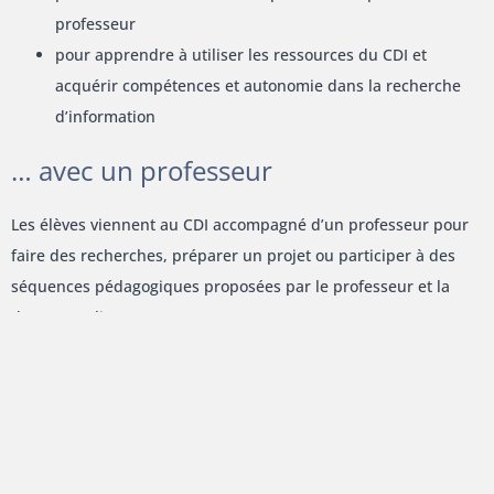
professeur
pour apprendre à utiliser les ressources du CDI et
acquérir compétences et autonomie dans la recherche
d’information
… avec un professeur
Les élèves viennent au CDI accompagné d’un professeur pour
faire des recherches, préparer un projet ou participer à des
séquences pédagogiques proposées par le professeur et la
documentaliste.
Diverses actions sont menées au CDI pour inciter les élèves à
lire des livres de fiction. Au début d’année scolaire, les élèves
de 6ème viennent tous au CDI sur des heures déterminées
pour s’approprier l’espace, acquérir des méthodes de travail,
découvrir la littérature jeunesse.