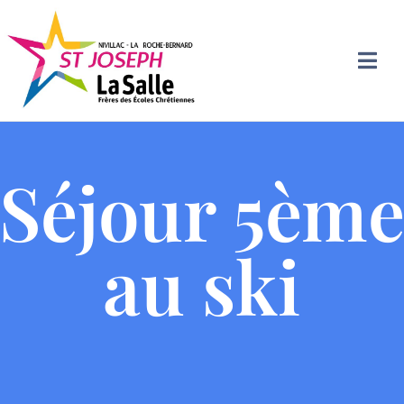
Séjour 5èm
au ski